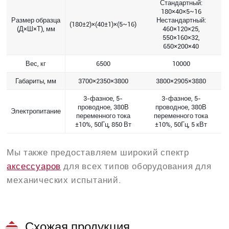
Стандартный:
180×40×5~16
Размер образца
Нестандартный:
(180±2)×(40±1)×(5~16)
(Д×Ш×Т), мм
460×120×25,
550×160×32,
650×200×40
Вес, кг
6500
10000
Габариты, мм
3700×2350×3800
3800×2905×3880
3-фазное, 5-
3-фазное, 5-
проводное, 380В
проводное, 380В
Электропитание
переменного тока
переменного тока
±10%, 50Гц, 850 Вт
±10%, 50Гц, 5 кВт
Мы также предоставляем широкий спектр
аксессуаров
для всех типов оборудования для
механических испытаний.
Схожая продукция