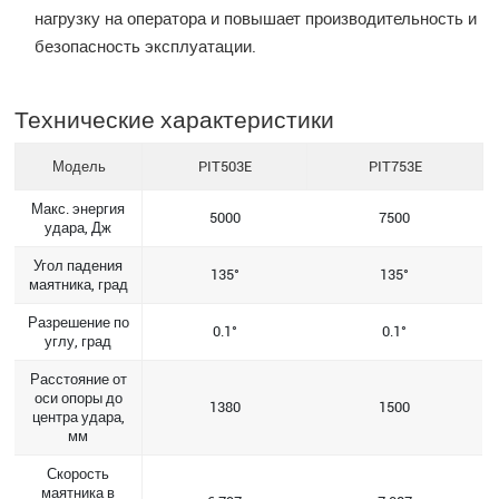
нагрузку на оператора и повышает производительность и
безопасность эксплуатации.
Технические характеристики
Модель
PIT503E
PIT753E
Макс. энергия
5000
7500
удара, Дж
Угол падения
135°
135°
маятника, град
Разрешение по
0.1°
0.1°
углу, град
Расстояние от
оси опоры до
1380
1500
центра удара,
мм
Скорость
маятника в