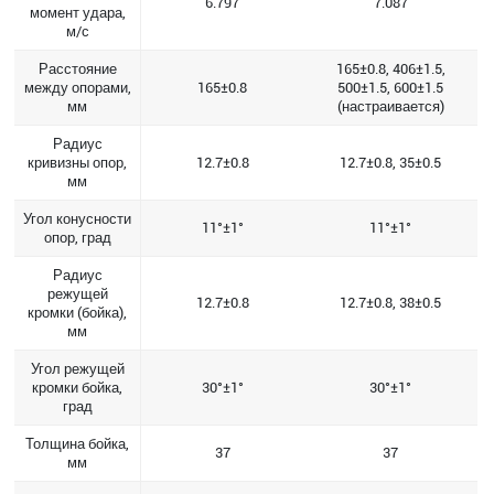
6.797
7.087
момент удара,
м/с
Расстояние
165±0.8, 406±1.5,
между опорами,
165±0.8
500±1.5, 600±1.5
мм
(настраивается)
Радиус
кривизны опор,
12.7±0.8
12.7±0.8, 35±0.5
мм
Угол конусности
11°±1°
11°±1°
опор, град
Радиус
режущей
12.7±0.8
12.7±0.8, 38±0.5
кромки (бойка),
мм
Угол режущей
кромки бойка,
30°±1°
30°±1°
град
Толщина бойка,
37
37
мм