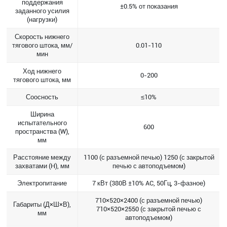
поддержания
±0.5% от показания
заданного усилия
(нагрузки)
Скорость нижнего
тягового штока, мм/
0.01-110
мин
Ход нижнего
0-200
тягового штока, мм
Соосность
≤10%
Ширина
испытательного
600
пространства (W),
мм
Расстояние между
1100 (с разъемной печью) 1250 (с закрытой
захватами (H), мм
печью с автоподъемом)
Электропитание
7 кВт (380В ±10% AC, 50Гц, 3-фазное)
710×520×2400 (с разъемной печью)
Габариты (Д×Ш×В),
710×520×2550 (с закрытой печью с
мм
автоподъемом)