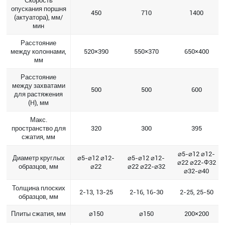
Скорость
опускания поршня
450
710
1400
(актуатора), мм/
мин
Расстояние
между колоннами,
520×390
550×370
650×400
мм
Расстояние
между захватами
500
500
600
для растяжения
(H), мм
Макс.
пространство для
320
300
395
сжатия, мм
⌀5-⌀12 ⌀12-
Диаметр круглых
⌀5-⌀12 ⌀12-
⌀5-⌀12 ⌀12-
⌀22 ⌀22-Ф32
образцов, мм
⌀22
⌀22 ⌀22-⌀32
⌀32-⌀40
Толщина плоских
2-13, 13-25
2-16, 16-30
2-25, 25-50
образцов, мм
Плиты сжатия, мм
⌀150
⌀150
200×200