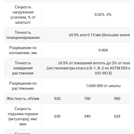
Скорость
нагружения
0.02%-2%
усилием, % от
шкалы/с
Точность
±0.5% или 0.13 мм (большее значени
позиционирования
Разрешение по
0.004
положению, мм
Точность
±0.5% от показания вплоть до 2% от полн
измерения
(экстензометры класса B-1, B-2 по ASTM E83 или
растяжения
ISO 9513)
Разрешение по
1/600 000 от шкалы
растяжению
Жесткость, кН/мм
520
700
950
Скорость
подъема поршня
630
340
625
(актуатора), мм/
мин