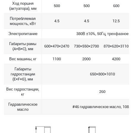
Ход поршня
500
500
600
(актуатора), мм
Потребляемая
4.5
4.5
12.5
мощность, кВт
Электропитание
380В ±10%, 50Гц, трехфазное
Габариты рамы
600×470×2470
730×550×2700
870×620×3110
(A×B×C), мм
Вес машины, кг
1100
2000
4200
Габариты
гидростанции
650×800×1010
(E×F×G), мм
Вес гидростанции,
260
кг
Гидравлическое
#46 гидравлическое масло, 108 л
масло