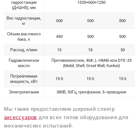
гидростанции
1520×660×1250
(Д×Ш×В), мм
Вес гидростанции,
600
600
800
кг
Объем масляного
450
500
500
бака, л
Расход, л/мин
15
18
30
Гидравлическое
Противоизносное, 46#, L-HM46 или DTE-25
масло
(Mobil, Shell, Great Wall, Kunlun)
Потребляемая
15.5
15.5
19.5
мощность, кВт
Электропитание
380В, 50Гц, трехфазное, 5-проводное
Мы также предоставляем широкий спектр
аксессуаров
для всех типов оборудования для
механических испытаний.