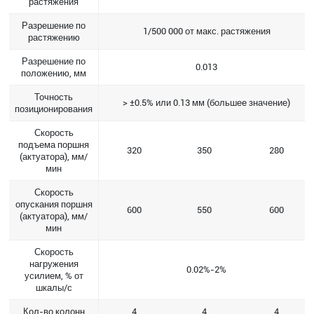
растяжения
Разрешение по
1/500 000 от макс. растяжения
растяжению
Разрешение по
0.013
положению, мм
Точность
> ±0.5% или 0.13 мм (большее значение)
позиционирования
Скорость
подъема поршня
320
350
280
(актуатора), мм/
мин
Скорость
опускания поршня
600
550
600
(актуатора), мм/
мин
Скорость
нагружения
0.02%-2%
усилием, % от
шкалы/с
Кол-во колонн
4
4
4