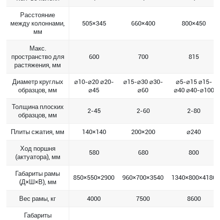
Расстояние
между колоннами,
505×345
660×400
800×450
мм
Макс.
пространство для
600
700
815
растяжения, мм
Диаметр круглых
⌀10-⌀20 ⌀20-
⌀15-⌀30 ⌀30-
⌀5-⌀15 ⌀15-
образцов, мм
⌀45
⌀60
⌀40 ⌀40-⌀100
Толщина плоских
2-45
2-60
2-80
образцов, мм
Плиты сжатия, мм
140×140
200×200
⌀240
Ход поршня
580
680
800
(актуатора), мм
Габариты рамы
850×550×2900
960×700×3540
1340×800×4180
(Д×Ш×В), мм
Вес рамы, кг
4000
7500
8600
Габариты